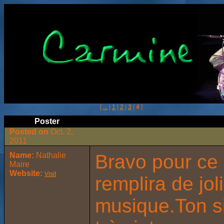
[
...
|
1
|
2
|
3
|
4
]
Poster
Posted on
Oct. 2,
2011
Name:
Nathalie
Bravo pour ce l
Maire
Website:
Visit
remplira de jo
musique.Ton si